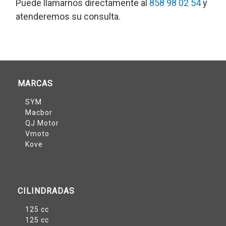
Puede llamarnos directamente al
858 98 02 54
y
atenderemos su consulta.
MARCAS
SYM
Macbor
QJ Motor
Vmoto
Kove
CILINDRADAS
125 cc
125 cc