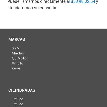
Puede llamarnos directamente al
858 98 02 54
y
atenderemos su consulta.
MARCAS
SYM
Macbor
QJ Motor
Vmoto
Kove
CILINDRADAS
125 cc
125 cc