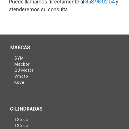
Puede llamarnos directamente al
858 98 02 54
y
atenderemos su consulta.
MARCAS
SYM
Macbor
QJ Motor
Vmoto
Kove
CILINDRADAS
125 cc
125 cc