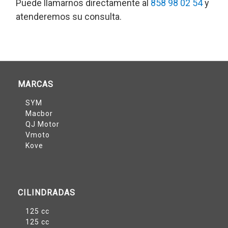
Puede llamarnos directamente al
858 98 02 54
y
atenderemos su consulta.
MARCAS
SYM
Macbor
QJ Motor
Vmoto
Kove
CILINDRADAS
125 cc
125 cc