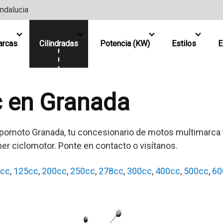
Andalucia
arcas
Cilindradas
Potencia (KW)
Estilos
E
 en Granada
pomoto Granada, tu concesionario de motos multimarca t
mer ciclomotor. Ponte en contacto o visítanos.
cc
,
125cc
,
200cc
,
250cc
,
278cc
,
300cc
,
400cc
,
500cc
,
60