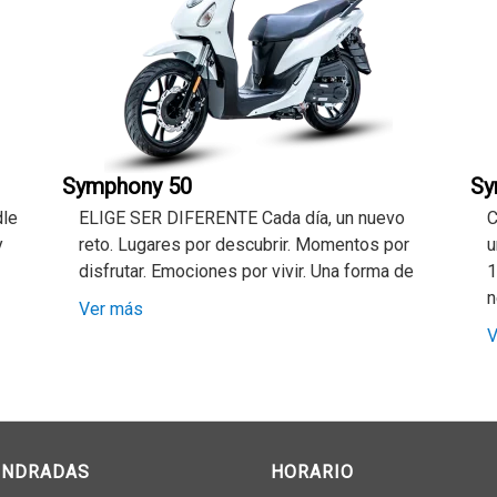
Symphony 50
Sy
le
ELIGE SER DIFERENTE Cada día, un nuevo
C
y
reto. Lugares por descubrir. Momentos por
u
disfrutar. Emociones por vivir. Una forma de
1
n
Ver más
V
INDRADAS
HORARIO