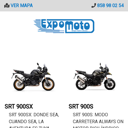
Saltar
VER MAPA
858 98 02 54
al
contenido
SRT 900SX
SRT 900S
SRT 900SX: DONDE SEA,
SRT 900S: MODO
CUANDO SEA, LA
CARRETERA ALWAYS ON