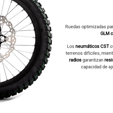
Ruedas optimizadas par
GLM c
Los
neumáticos CST
of
terrenos difíciles, mien
radios
garantizan
resi
capacidad de aj