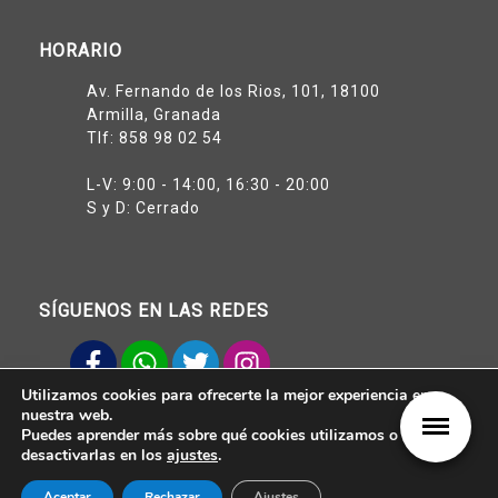
HORARIO
Av. Fernando de los Rios, 101, 18100
Armilla, Granada
Tlf:
858 98 02 54
L-V: 9:00 - 14:00, 16:30 - 20:00
S y D: Cerrado
SÍGUENOS EN LAS REDES
Utilizamos cookies para ofrecerte la mejor experiencia en
Aviso legal
nuestra web.
Política de Privacidad
Puedes aprender más sobre qué cookies utilizamos o
Reserva tu prueba
Política de Cookies
desactivarlas en los
ajustes
.
Obtener oferta
Aceptar
Rechazar
Ajustes