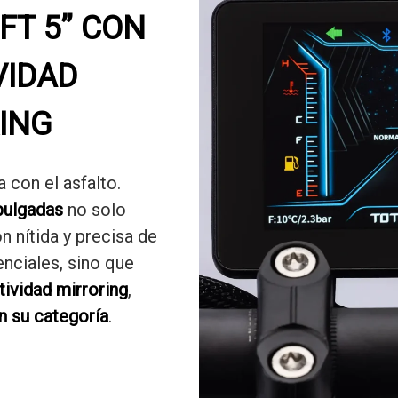
FT 5” CON
VIDAD
ING
 con el asfalto.
pulgadas
no solo
n nítida y precisa de
nciales, sino que
ividad mirroring
,
n su categoría
.