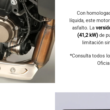
Con homologa
líquida, este moto
asfalto. La
versió
(41,2 kW)
de pu
limitación si
*Consulta todos lo
Ofici