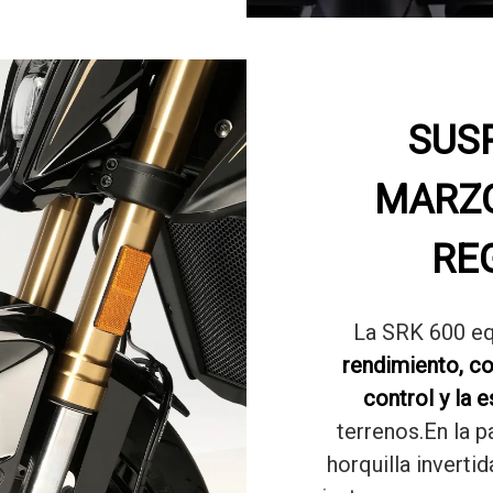
SUS
MARZO
RE
La SRK 600 e
rendimiento, c
control y la e
terrenos.En la p
horquilla inverti