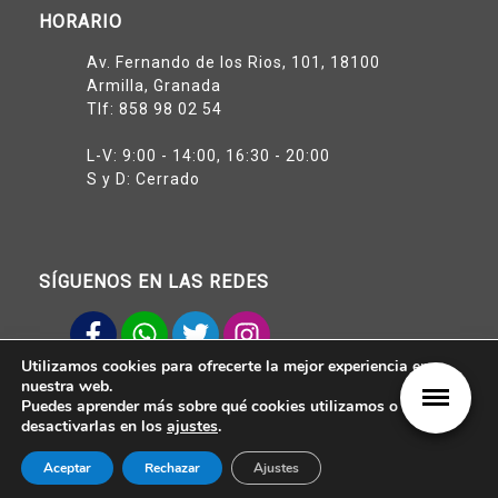
HORARIO
Av. Fernando de los Rios, 101, 18100
Armilla, Granada
Tlf:
858 98 02 54
L-V: 9:00 - 14:00, 16:30 - 20:00
S y D: Cerrado
SÍGUENOS EN LAS REDES
Utilizamos cookies para ofrecerte la mejor experiencia en
Aviso legal
nuestra web.
Política de Privacidad
Puedes aprender más sobre qué cookies utilizamos o
Reserva tu prueba
Política de Cookies
desactivarlas en los
ajustes
.
Obtener oferta
Aceptar
Rechazar
Ajustes