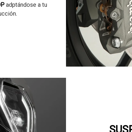
OP
adptándose a tu
ucción.
SUS