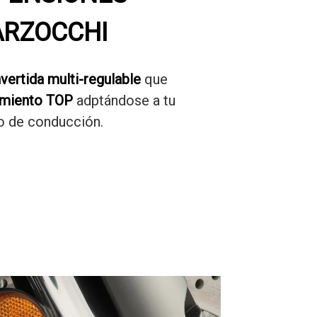
RZOCCHI
nvertida multi-regulable
que
imiento TOP
adptándose a tu
lo de conducción.