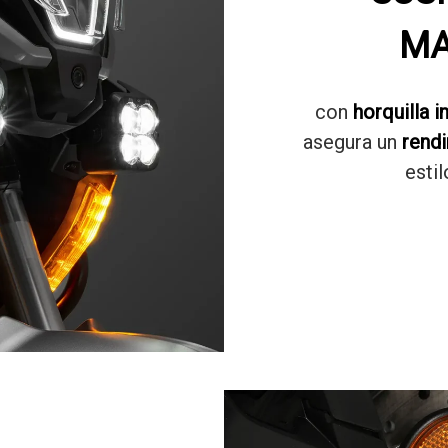
MA
con
horquilla i
asegura un
rend
esti