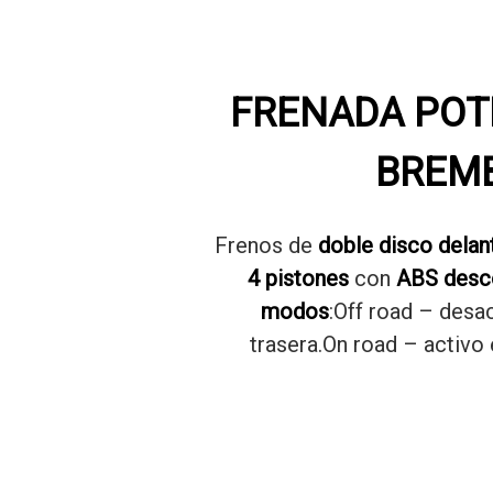
FRENADA POT
BREM
Frenos de
doble disco delant
4 pistones
con
ABS desc
modos
:Off road – desa
trasera.On road – activo