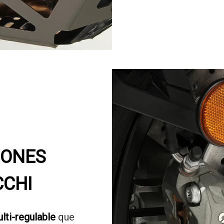
IONES
CHI
ulti-regulable
que