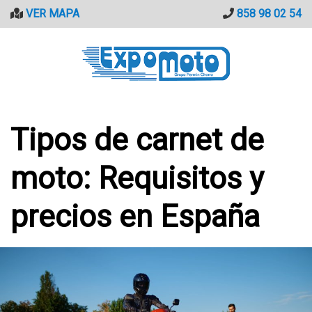
Saltar
VER MAPA
858 98 02 54
al
contenido
Tipos de carnet de
moto: Requisitos y
precios en España